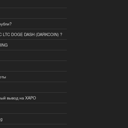
рубли?
BTC LTC DOGE DASH (DARKCOIN) ?
NING
юты
ный вывод на XAPO
ng