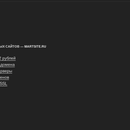
ЫХ САЙТОВ — MARTSITE.RU
2 рублей
 домена
ерверы
енов
 SSL