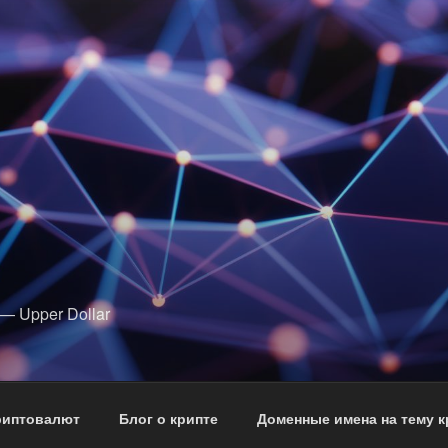
— Upper Dollar
риптовалют
Блог о крипте
Доменные имена на тему 