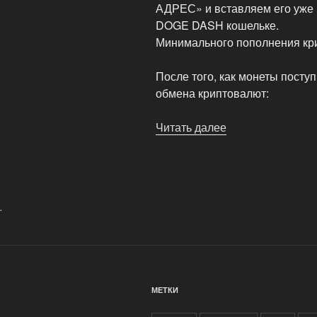
АДРЕС» и вставляем его уже
DOGE DASH кошельке.
Минимального пополнения кри
После того, как монеты посту
обмена криптовалют:
Читать далее
«Как
обналичивать,
обменять
BTC
BitCoin
.
на
рубли?»
МЕТКИ