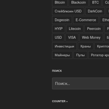
Bitcoin
Blackcoin
BTC
Co
Cтейблкоин USD
DarkCoin
Dogecoin
E-Commerce
Eth
HYIP
Litecoin
Peercoin
R
USD
VISA
Web Money
Б
Инвестицыи
Краны
Крипто
Майнеры
Пулы
Ротатор кр
ПОИСК
Искать:
COUNTER +