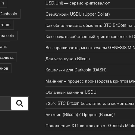
in
USD.Unit — сервис криптовалют
Dashcoin
Cтейблкоин USDU (Upper Dollar)
ereum
Как обналичивать, обменять BTC BitCoin на 
ealcoin
Как создать собственный крипто кошелек 
анк
Вы спрашиваете, мы отвечаем GENESIS MI
валюта
Для чего нужен Bitcoin
анов
Кошельки для Darkcoin (DASH)
Майнинг – процесс производства криптовал
Облачный майнинг USDU
Поиск
+25% BTC Bitcoin бесплатно или моменталь
Биткоин (Bitcoin)? Прорыв (Взрыв)!
Пополнение X11 контрактов от Genesis Mini