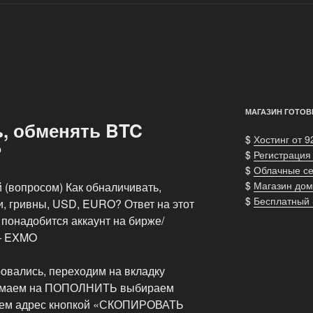
МАГАЗИН ГОТОВ
ь, обменять BTC
$
Хостинг от 9
?
$
Регистрация
$
Облачные с
$
Магазин дом
 (вопросом) Как обналичивать,
$
Бесплатный
и, гривны, USD, EURO? Ответ на этот
 понадобится аккаунт на бирже/
— EXMO
ровались, переходим на вкладку
жимаем на ПОПОЛНИТЬ выбираем
уем адрес кнопкой «СКОПИРОВАТЬ