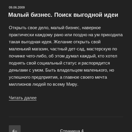
ОПУБЛИКОВАНО
09.06.2009
Малый бизнес. Поиск выгодной идеи
Открыть свое дело, малый бизнес, наверное
практически каждому рано или поздно на ум приходила
такая выгодная идея. Желание открыть свой
маленький магазин, частный дет-сад, мастерскую по
починке чего-либо, об этом думал каждый, кто хотел
поднять свой социальный статус и распорядится
деньгами с умом. Быть владельцем маленького, но
успешного предприятия, а главное своего мечта
миллионов людей по всему Миру.
Читать далее
«Малый
бизнес.
Поиск
выгодной
идеи»
Навигация
Предыдущая
Страница
4