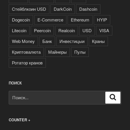
Cтейблкоин USD
DarkCoin
Dashcoin
Dogecoin
E-Commerce
Ethereum
HYIP
Litecoin
Peercoin
Realcoin
USD
VISA
Web Money
Банк
Инвестицыи
Краны
Криптовалюта
Майнеры
Пулы
Ротатор кранов
ПОИСК
Искать:
Поиск
COUNTER +